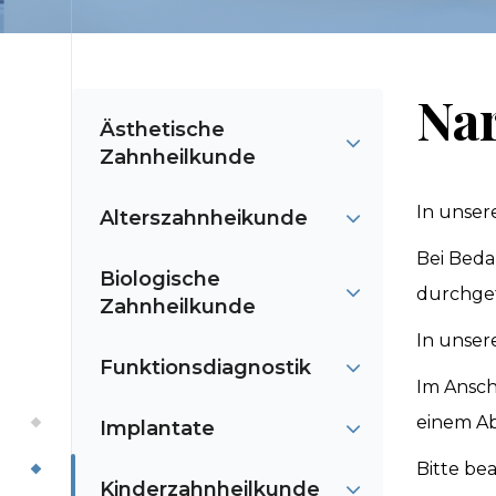
Na
Ästhetische
Zahnheilkunde
In unser
Alterszahnheikunde
Bei Beda
Biologische
durchge
Zahnheilkunde
In unser
Funktionsdiagnostik
Im Ansch
einem Ab
Implantate
Bitte be
Kinderzahnheilkunde