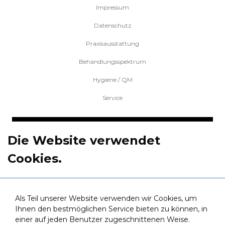
Impressum
Datenschutz
Praxis­ausstattung
Behandlungs­spektrum
Hygiene / QM
Service
Kontakt
.
Die Website verwendet
Cookies.
COM DENTES
Zollstrasse 18i
6060 Hall in Tirol | Österreich
+43 (0)5223 90 400
Als Teil unserer Website verwenden wir Cookies, um
info@comdentes.at
Ihnen den bestmöglichen Service bieten zu können, in
einer auf jeden Benutzer zugeschnittenen Weise.