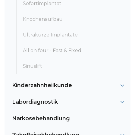
Sofortimplantat
Knochenaufbau
Ultrakurze Implantate
All on four - Fast & Fixed
Sinuslift
Kinderzahnheilkunde
Labordiagnostik
Narkosebehandlung