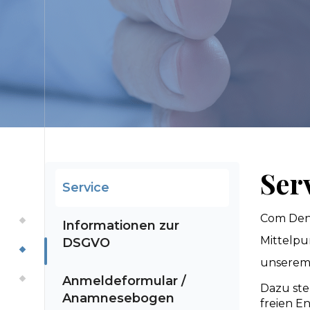
Ser
Service
Com Dent
Informationen zur
Mittelpun
DSGVO
unserem 
Anmeldeformular /
Dazu ste
Anamnesebogen
freien E