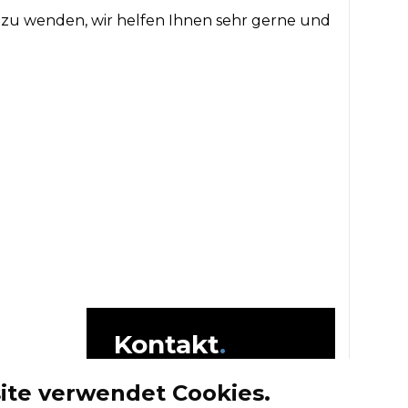
m zu wenden, wir helfen Ihnen sehr gerne und
Kontakt
.
ung
COM DENTES
ite verwendet Cookies.
Zollstrasse 18i